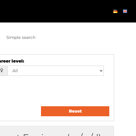
Simple search
reer level
:
Reset