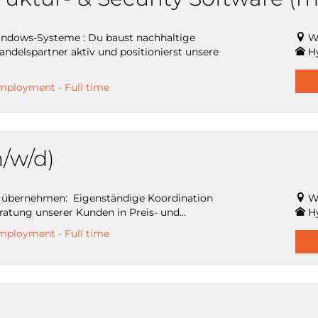
Windows-Systeme : Du baust nachhaltige
W
ndelspartner aktiv und positionierst unsere
H
mployment - Full time
/w/d)
n übernehmen: Eigenständige Koordination
W
ung unserer Kunden in Preis- und...
H
mployment - Full time