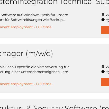
ystemintegration Technical Su
r-Software auf Windows-Basis für unsere
W
rt für Softwarelösungen wie Backup,...
H
manent employment - Full time
nager (m/w/d)
s Fach-Expert*in die Verantwortung für
W
euerung einer unternehmenseigenen Lern-
H
manent employment - Full time
truktur- & Security Software (m